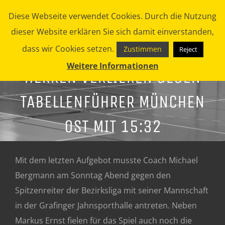
Zum
Diese Webseite verwendet Cookies. Durch die Nutzung
Inhalt
dieser Website erklären Sie sich damit einverstanden,
springen
dass wir Cookies setzen.
Zustimmen
Reject
Weitere Informationen
HERREN VERLIEREN GEGEN
TABELLENFÜHRER MÜNCHEN
OST MIT 15:32
Mit dem letzten Aufgebot musste Coach Michael
Bergmann am Sonntag Abend gegen den
Spitzenreiter der Bezirksliga mit seiner Mannschaft
in der Grafinger Jahnsporthalle antreten. Neben
Markus Ernst fielen für das Spiel auch noch die