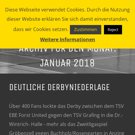
Zum
Diese Webseite verwendet Cookies. Durch die Nutzung
Inhalt
dieser Website erklären Sie sich damit einverstanden,
springen
dass wir Cookies setzen.
Zustimmen
Reject
Weitere Informationen
ARCHIV FÜR DEN MONAT:
JANUAR 2018
DEUTLICHE DERBYNIEDERLAGE
Über 400 Fans lockte das Derby zwischen dem TSV
EBE Forst United gegen den TSV Grafing in die Dr.-
Wintrich- Halle - mehr als das Zweitligaspiel
Gröbenzell gegen Buchholz/Rosengarten in Anzing