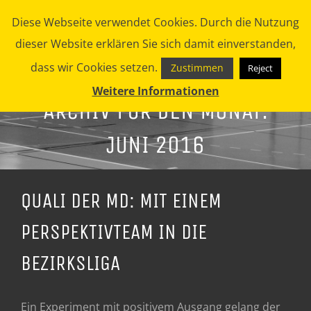
Zum
Diese Webseite verwendet Cookies. Durch die Nutzung
Inhalt
dieser Website erklären Sie sich damit einverstanden,
springen
dass wir Cookies setzen.
Zustimmen
Reject
Weitere Informationen
ARCHIV FÜR DEN MONAT:
JUNI 2016
QUALI DER MD: MIT EINEM
PERSPEKTIVTEAM IN DIE
BEZIRKSLIGA
Ein Experiment mit positivem Ausgang gelang der