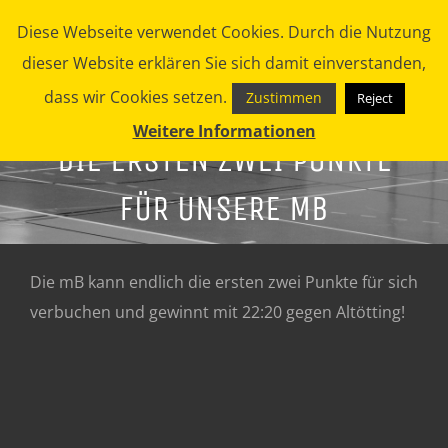
Zum
Diese Webseite verwendet Cookies. Durch die Nutzung
Inhalt
dieser Website erklären Sie sich damit einverstanden,
springen
dass wir Cookies setzen.
Zustimmen
Reject
Weitere Informationen
DIE ERSTEN ZWEI PUNKTE
FÜR UNSERE MB
Die mB kann endlich die ersten zwei Punkte für sich
verbuchen und gewinnt mit 22:20 gegen Altötting!