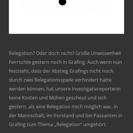
Relegation? Oder doch nicht? Große Unwissenheit
herrschte gestern noch in Grafing. Auch wenn nun
feststeht, dass der Abstieg Grafings nicht noch
durch zwei Relegationsspiele verhindert hätte
werden können, hat unsere Investigativreporterin
keine Kosten und Mühen gescheut und sich
gestern, als eine Relegation noch möglich war, in
der Mannschaft, im Vorstand und bei Passanten in
Grafing zum Thema „Relegation“ umgehört.