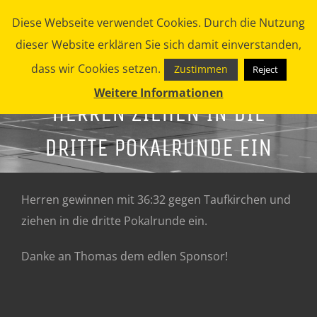
Zum
Diese Webseite verwendet Cookies. Durch die Nutzung
Inhalt
dieser Website erklären Sie sich damit einverstanden,
springen
dass wir Cookies setzen.
Zustimmen
Reject
Weitere Informationen
HERREN ZIEHEN IN DIE
DRITTE POKALRUNDE EIN
Herren gewinnen mit 36:32 gegen Taufkirchen und
ziehen in die dritte Pokalrunde ein.
Danke an Thomas dem edlen Sponsor!