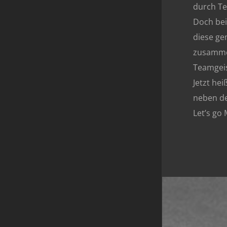
durch Te
Doch bei
diese ge
zusammen
Teamgeis
Jetzt he
neben de
Let’s go