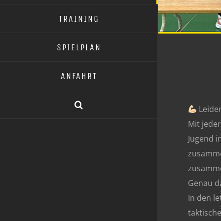
TRAINING
SPIELPLAN
ANFAHRT
Leiden
Mit jede
Jugend in
zusammen
zusammen
Genau da
In den l
taktisch